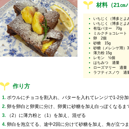
材料（21㎝
いちじく（博多とよみ
いちじく（博多とよ
有塩バター 70g
ミルクチョコレート 
卵 2個
砂糖 15g
砂糖（メレンゲ用）3
薄力粉 15g
レモン ½個
はちみつ 適量
ローズマリー 適量
ラフティスノウ 適
作り方
ボウルにチョコを割入れ、バターを入れてレンジで1-2分
卵を卵白と卵黄に分け、卵黄に砂糖を加え白っぽくなるま
（2）に薄力粉と（1）を加え、混ぜる
卵白を泡立てる、途中2回に分けて砂糖を加え、角が立つ