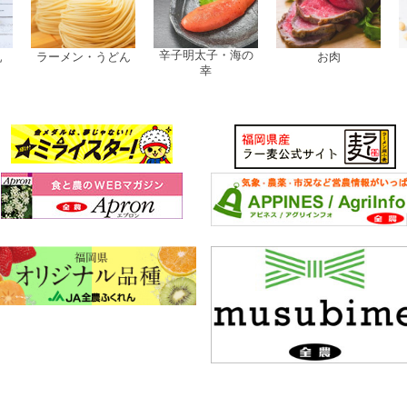
辛子明太子・海の
ん
お肉
加工品
幸