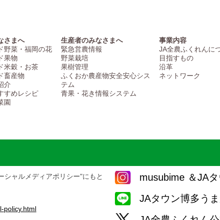
なさまへ
生産者のみなさまへ
事業内容
ド野菜・福岡の花
緊急営農情報
JA全農ふくれんに
ド果物
野菜栽培
目指すもの
ド米穀・お茶
果樹管理
沿革
ド畜産物
ふくおか農産物安全安心シス
ネットワーク
紹介
テム
すすめレシピ
青果・花き情報システム
菜園
musubime ＆
ーシャルメディアポリシー"にもと
JAタウン博多う
-policy.html
JA全農ふくれん