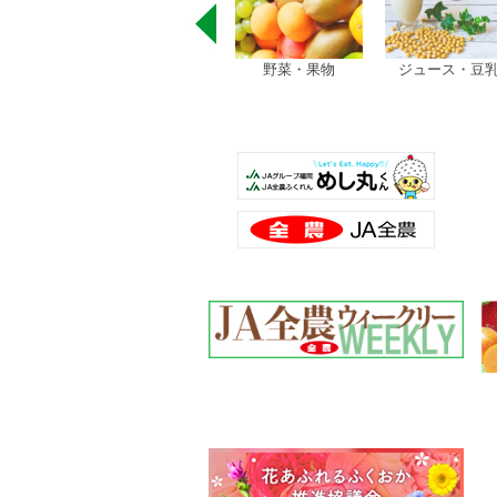
米
野菜・果物
ジュース・豆乳
ラーメン・うど