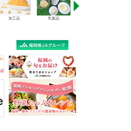
乳製品
お茶
お米
野菜