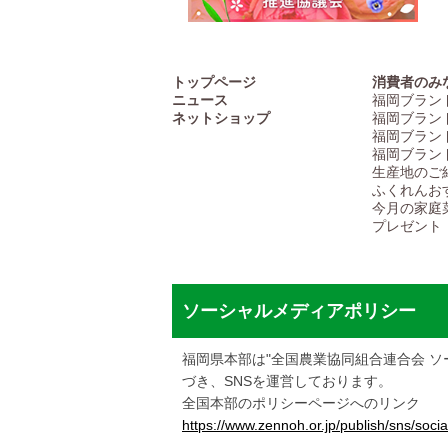
トップページ
消費者のみ
ニュース
福岡ブラン
ネットショップ
福岡ブラン
福岡ブラン
福岡ブラン
生産地のご
ふくれんお
今月の家庭
プレゼント
ソーシャルメディアポリシー
福岡県本部は"全国農業協同組合連合会 ソ
づき、SNSを運営しております。
全国本部のポリシーページへのリンク
https://www.zennoh.or.jp/publish/sns/social