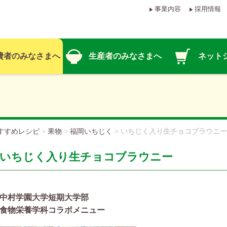
事業内容
採用情報
費者のみなさまへ
生産者のみなさまへ
ネット
すすめレシピ
>
果物
>
福岡いちじく
>
いちじく入り生チョコブラウニー
いちじく入り生チョコブラウニー
中村学園大学短期大学部
食物栄養学科コラボメニュー