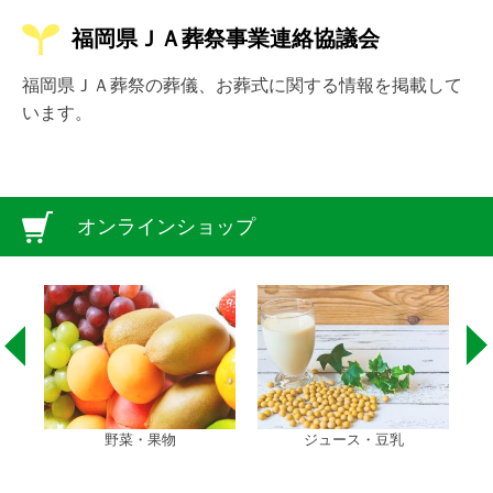
福岡県ＪＡ葬祭事業連絡協議会
福岡県ＪＡ葬祭の葬儀、お葬式に関する情報を掲載して
います。
オンラインショップ
果物
ジュース・豆乳
ラーメン・うどん