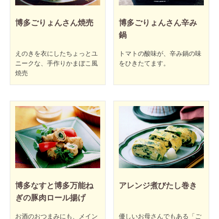
博多ごりょんさん焼売
博多ごりょんさん辛み
鍋
えのきを衣にしたちょっとユ
トマトの酸味が、辛み鍋の味
ニークな、手作りかまぼこ風
をひきたてます。
焼売
博多なすと博多万能ね
アレンジ煮びたし巻き
ぎの豚肉ロール揚げ
お酒のおつまみにも、メイン
優しいお母さんでもある「ご