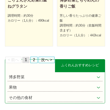
ごりょんさん野菜の重
博多野菜とちりめんの
ねグラタン
香りご飯
調理時間：約30分
芳しい香りたっぷりの健康ご
カロリー（1人分）：490kcal
飯
調理時間：約30分（炊飯時間
含まず）
カロリー（1人分）：442kcal
< 前へ
1
2
次へ >
ふくれんおすすめレシピ
博多野菜
果物
その他の食材