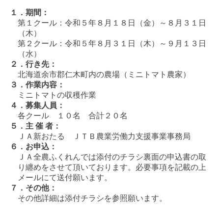
１．期間：
第１クール：令和５年８月１８日（金）～８月３１日
（木）
第２クール：令和５年８月３１日（木）～９月１３日
（水）
２．行き先：
北海道余市郡仁木町内の農場（ミニトマト農家）
３．作業内容：
ミニトマトの収穫作業
４．募集人員：
各クール １０名 合計２０名
５．主 催 者：
ＪＡ新おたる ＪＴＢ農業労働力支援事業事務局
６．お申込：
ＪＡ全農ふくれんでは添付のチラシ裏面の申込書の取
り纏めをさせて頂いております。必要事項を記載の上
メールにて送付願います。
７．その他：
その他詳細は添付チラシを参照願います。