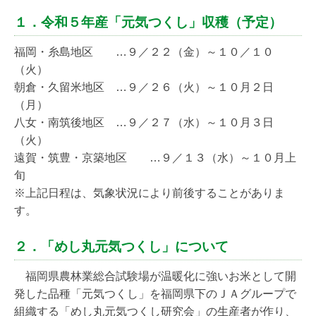
１．令和５年産「元気つくし」収穫（予定）
福岡・糸島地区 …９／２２（金）～１０／１０
（火）
朝倉・久留米地区 …９／２６（火）～１０月２日
（月）
八女・南筑後地区 …９／２７（水）～１０月３日
（火）
遠賀・筑豊・京築地区 …９／１３（水）～１０月上
旬
※上記日程は、気象状況により前後することがありま
す。
２．「めし丸元気つくし」について
福岡県農林業総合試験場が温暖化に強いお米として開
発した品種「元気つくし」を福岡県下のＪＡグループで
組織する「めし丸元気つくし研究会」の生産者が作り、