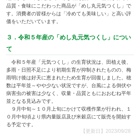
品質・食味にこだわった商品が「めし丸元気つくし」で
す。消費者の皆様からは「冷めても美味しい」と高い評
価をいただいています。
３．令和５年産の「めし丸元気つくし」につい
て
令和５年産「元気つくし」の生育状況は、田植え後、
多雨・日照不足により初期生育が抑制されたものの、梅
雨明け後は好天に恵まれたため生育が回復しました。穂
数は平年並～やや少ない状況ですが、台風による倒伏や
病害虫の被害は少なく、収量・品質ともにおおむね平年
並となる見込みです。
９月中旬～１０月上旬にかけて収穫作業が行われ、１
０月中旬頃より県内量販店及び米穀店にて販売を開始す
る予定です。
【更新日】2023/09/28