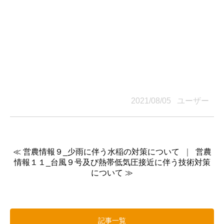
2021/08/05 ユーザー
≪ 営農情報９_少雨に伴う水稲の対策について
｜
営農
情報１１_台風９号及び熱帯低気圧接近に伴う技術対策
について ≫
記事一覧