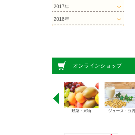
2017年
2016年
オンラインショップ
茶
お米
野菜・果物
ジュース・豆