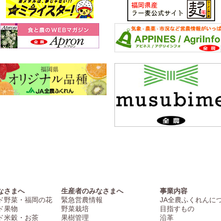
なさまへ
生産者のみなさまへ
事業内容
ド野菜・福岡の花
緊急営農情報
JA全農ふくれんに
ド果物
野菜栽培
目指すもの
ド米穀・お茶
果樹管理
沿革