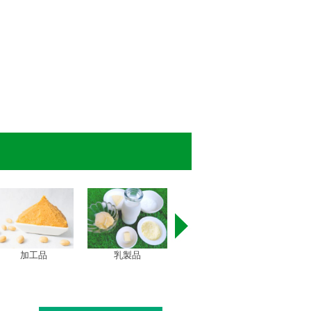
加工品
乳製品
お茶