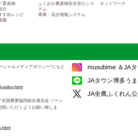
ド畜産物
ふくおか農産物安全安心シス
ネットワーク
紹介
テム
すすめレシピ
青果・花き情報システム
菜園
musubime ＆
ーシャルメディアポリシー"にもと
JAタウン博多う
-policy.html
JA全農ふくれん
"全国農業協同組合連合会 ソーシ
利用いただくようお願い致しま
s.html