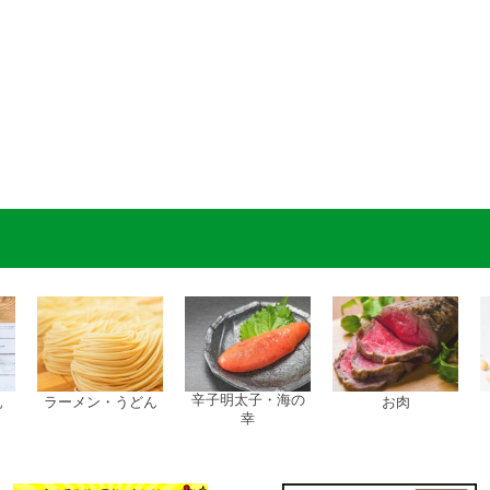
辛子明太子・海の
乳
ラーメン・うどん
お肉
幸