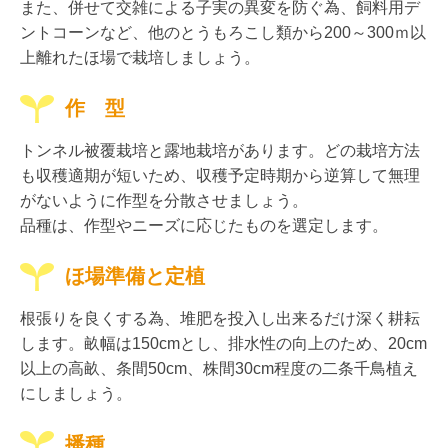
また、併せて交雑による子実の異変を防ぐ為、飼料用デ
ントコーンなど、他のとうもろこし類から200～300ｍ以
上離れたほ場で栽培しましょう。
作 型
トンネル被覆栽培と露地栽培があります。どの栽培方法
も収穫適期が短いため、収穫予定時期から逆算して無理
がないように作型を分散させましょう。
品種は、作型やニーズに応じたものを選定します。
ほ場準備と定植
根張りを良くする為、堆肥を投入し出来るだけ深く耕耘
します。畝幅は150cmとし、排水性の向上のため、20cm
以上の高畝、条間50cm、株間30cm程度の二条千鳥植え
にしましょう。
播種