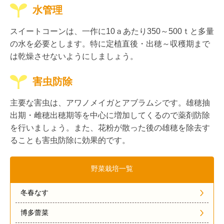
水管理
スイートコーンは、一作に10ａあたり350～500ｔと多量
の水を必要とします。特に定植直後・出穂～収穫期まで
は乾燥させないようにしましょう。
害虫防除
主要な害虫は、アワノメイガとアブラムシです。雄穂抽
出期・雌穂出穂期等を中心に増加してくるので薬剤防除
を行いましょう。また、花粉が散った後の雄穂を除去す
ることも害虫防除に効果的です。
野菜栽培一覧
冬春なす
博多蕾菜