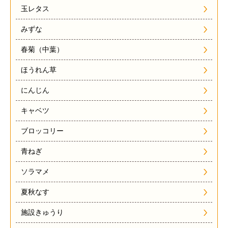
玉レタス
みずな
春菊（中葉）
ほうれん草
にんじん
キャベツ
ブロッコリー
青ねぎ
ソラマメ
夏秋なす
施設きゅうり