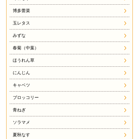
博多蕾菜
玉レタス
みずな
春菊（中葉）
ほうれん草
にんじん
キャベツ
ブロッコリー
青ねぎ
ソラマメ
夏秋なす