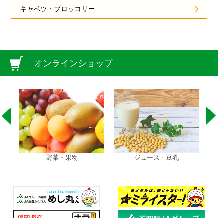
キャベツ・ブロッコリー
オンラインショップ
野菜・果物
ジュース・豆乳
ラー