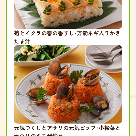
筍とイクラの春の香すし・万能ネギ入りかき
たま汁
元気つくしとアサリの元気ピラフ・小松菜と
セロリのミモザ炒め